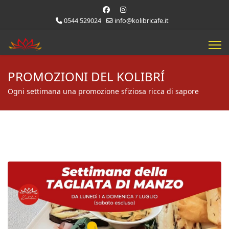
0544 529024
info@kolibricafe.it
PROMOZIONI DEL KOLIBRÍ
Ogni settimana una promozione sfiziosa ricca di sapore